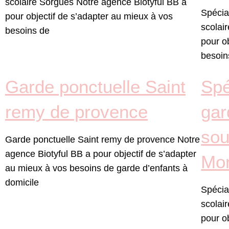
scolaire Sorgues Notre agence Biotyful BB a
Spécial
pour objectif de s’adapter au mieux à vos
scolai
besoins de
pour o
besoin
Garde ponctuelle Saint
Spé
remy de provence
gar
sou
Garde ponctuelle Saint remy de provence Notre
agence Biotyful BB a pour objectif de s’adapter
Mo
au mieux à vos besoins de garde d’enfants à
domicile
Spécial
scolai
pour o