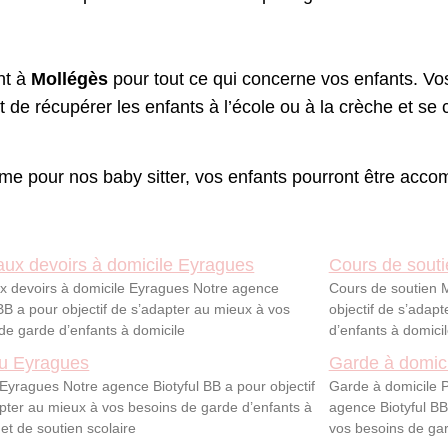
nt à
Mollégès
pour tout ce qui concerne vos enfants. Vo
 de récupérer les enfants à l’école ou à la crèche et se 
e pour nos baby sitter, vos enfants pourront être accom
aux devoirs à domicile Eyragues
Cours de souti
x devoirs à domicile Eyragues Notre agence
Cours de soutien M
 BB a pour objectif de s’adapter au mieux à vos
objectif de s’adap
de garde d’enfants à domicile
d’enfants à domicil
u Eyragues
Garde à domici
yragues Notre agence Biotyful BB a pour objectif
Garde à domicile P
pter au mieux à vos besoins de garde d’enfants à
agence Biotyful BB
 et de soutien scolaire
vos besoins de ga