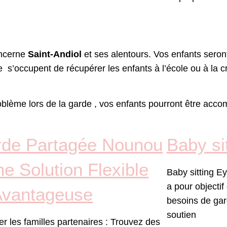
oncerne
Saint-Andiol
et ses alentours. Vos enfants seron
e
s’occupent de récupérer les enfants à l’école ou à la 
lème lors de la garde , vos enfants pourront être accom
de Partagée Nounou
Baby si
ne Solution Flexible
Baby sitting E
a pour objecti
Avantageuse
besoins de gar
soutien
ier les familles partenaires : Trouvez des