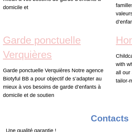
famill
domicile et
valeur
d’enfan
Garde ponctuelle
Ho
Verquières
Childc
with w
Garde ponctuelle Verquières Notre agence
all our
Biotyful BB a pour objectif de s’adapter au
tailor
mieux à vos besoins de garde d’enfants à
domicile et de soutien
Contacts
Une qualité garantie !