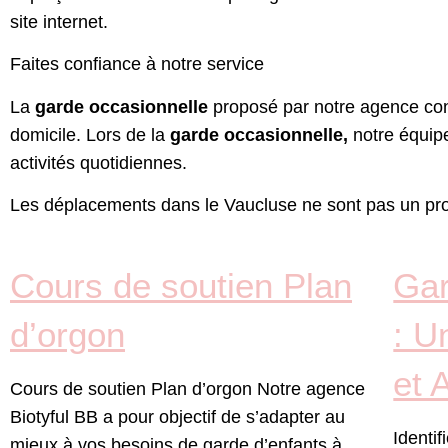
site internet.
Faites confiance à notre service
La
garde occasionnelle
proposé par notre agence c
domicile.
Lors de la
garde occasionnelle,
notre équip
activités quotidiennes.
Les déplacements dans le Vaucluse ne sont pas un prob
Cours de soutien Plan
Gar
d’orgon
: U
et 
Cours de soutien Plan d’orgon Notre agence
Biotyful BB a pour objectif de s’adapter au
Identif
mieux à vos besoins de garde d’enfants à