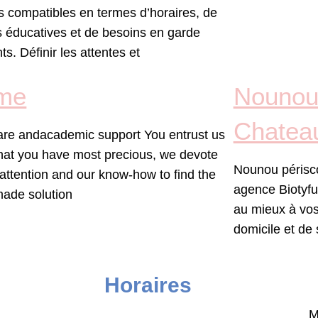
es compatibles en termes d’horaires, de
s éducatives et de besoins en garde
ts. Définir les attentes et
me
Nounou 
Chatea
are andacademic support You entrust us
hat you have most precious, we devote
Nounou périsc
 attention and our know-how to find the
agence Biotyfu
-made solution
au mieux à vos
domicile et de 
Horaires
M