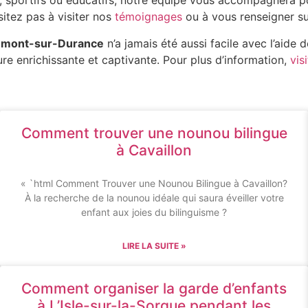
s, sportifs ou éducatifs, notre équipe vous accompagnera po
sitez pas à visiter nos
témoignages
ou à vous renseigner sur
mont-sur-Durance
n’a jamais été aussi facile avec l’aide
re enrichissante et captivante. Pour plus d’information,
vis
Comment trouver une nounou bilingue
à Cavaillon
« `html Comment Trouver une Nounou Bilingue à Cavaillon?
À la recherche de la nounou idéale qui saura éveiller votre
enfant aux joies du bilinguisme ?
LIRE LA SUITE »
Comment organiser la garde d’enfants
à L’Isle-sur-la-Sorgue pendant les